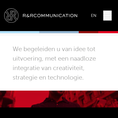
EN
We begeleiden u van idee tot
uitvoering, met een naadloze
integratie van creativiteit,
strategie en technologie.