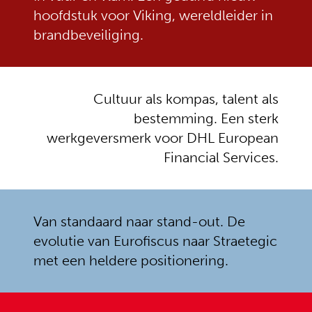
ZORG IN ONTWIKKELING
FIRE PROTECTION
hoofdstuk voor Viking, wereldleider in
brandbeveiliging.
Cultuur als kompas, talent als
bestemming. Een sterk
werkgeversmerk voor DHL European
Financial Services.
DHL
Straetegic
Van standaard naar stand-out. De
FINANCE
CONSULTING
evolutie van Eurofiscus naar Straetegic
met een heldere positionering.