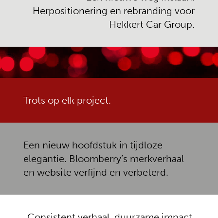
Herpositionering en rebranding voor
Hekkert Car Group.
Hekkert
CAR GROUP
Trots op elk project.
Bloomberry
Een nieuw hoofdstuk in tijdloze
VINTAGE DESIGN
elegantie. Bloomberry’s merkverhaal
en website verfijnd en verbeterd.
Consistent verhaal, duurzame impact.