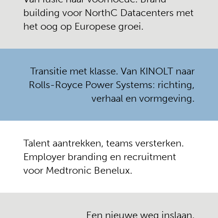
CLIMATE TECHNOLOGIES
DATACENTERS
building voor NorthC Datacenters met
het oog op Europese groei.
Transitie met klasse. Van KINOLT naar
Rolls-Royce Power Systems: richting,
verhaal en vormgeving.
Rolls Royce mtu
Medtronic
Talent aantrekken, teams versterken.
POWER SYSTEMS
MEDICAL TECHNOLOGY
Employer branding en recruitment
voor Medtronic Benelux.
Een nieuwe weg inslaan.