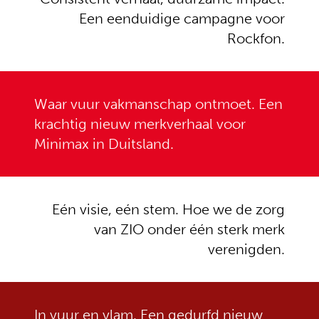
Een eenduidige campagne voor
Rockfon.
Rockfon
Minimax
Waar vuur vakmanschap ontmoet. Een
ACOUSTIC SOLUTIONS
FIRE PROTECTION
krachtig nieuw merkverhaal voor
Minimax in Duitsland.
Eén visie, eén stem. Hoe we de zorg
van ZIO onder één sterk merk
verenigden.
ZIO
Viking
In vuur en vlam. Een gedurfd nieuw